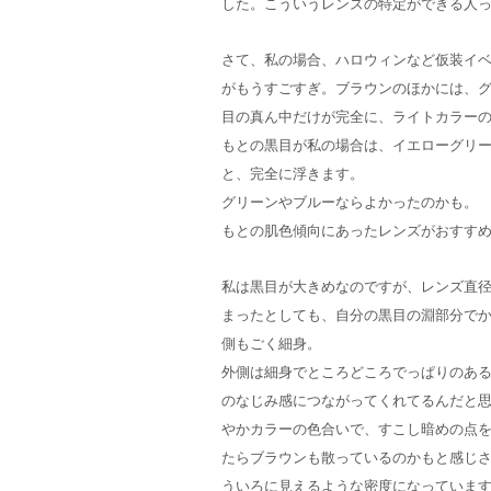
した。こういうレンズの特定ができる人
さて、私の場合、ハロウィンなど仮装イ
がもうすごすぎ。ブラウンのほかには、
目の真ん中だけが完全に、ライトカラー
もとの黒目が私の場合は、イエローグリ
と、完全に浮きます。
グリーンやブルーならよかったのかも。
もとの肌色傾向にあったレンズがおすす
私は黒目が大きめなのですが、レンズ直径
まったとしても、自分の黒目の淵部分で
側もごく細身。
外側は細身でところどころでっぱりのあ
のなじみ感につながってくれてるんだと
やかカラーの色合いで、すこし暗めの点
たらブラウンも散っているのかもと感じ
ういろに見えるような密度になっていま