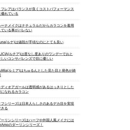
リフレアはバランスが良くコストパフォーマンス
に優れている
ルーナメイクはナチュラルだからカラコンを着用
している事がバレない
Luna(ルナ)は値段が手頃なのにとても良い
LUCIA(ルチア)は度なし度ありのワンデーでおと
なしいコンサバレンズで目に優しい
LuMia(ルミア)はちゅるんとした見た目と発色が綺
麗
レディオアガールは透明感があるはっきりとした
瞳になれるカラコン
タフシリーズは日本人らしさのあるデカ目を実現
できる
ダーリンシリーズはハーフや外国人風メイクには
TeAmoのダーリンシリーズ！