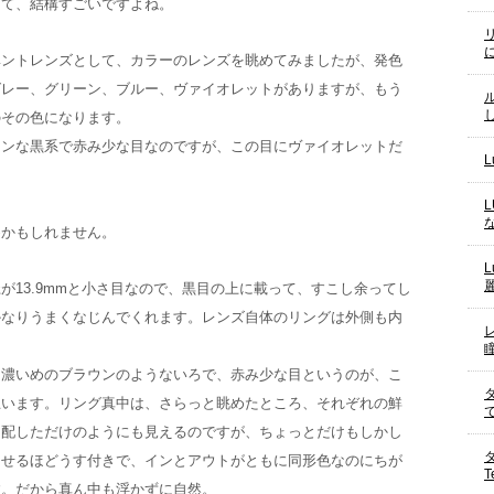
って、結構すごいですよね。
ベントレンズとして、カラーのレンズを眺めてみましたが、発色
グレー、グリーン、ブルー、ヴァイオレットがありますが、もう
のその色になります。
ーンな黒系で赤み少な目なのですが、この目にヴァイオレットだ
めかもしれません。
が13.9mmと小さ目なので、黒目の上に載って、すこし余ってし
かなりうまくなじんでくれます。レンズ自体のリングは外側も内
る濃いめのブラウンのようないろで、赤み少な目というのが、こ
思います。リング真中は、さらっと眺めたところ、それぞれの鮮
を配しただけのようにも見えるのですが、ちょっとだけもしかし
させるほどうす付きで、インとアウトがともに同形色なのにちが
す。だから真ん中も浮かずに自然。