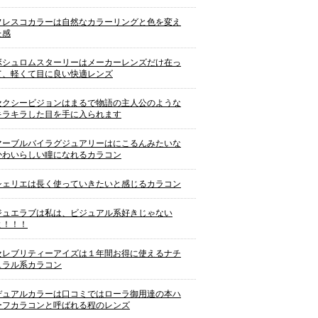
フレスコカラーは自然なカラーリングと色を変え
た感
ボシュロムスターリーはメーカーレンズだけ在っ
て、軽くて目に良い快適レンズ
セクシービジョンはまるで物語の主人公のような
キラキラした目を手に入られます
マーブルバイラグジュアリーはにこるんみたいな
かわいらしい瞳になれるカラコン
シェリエは長く使っていきたいと感じるカラコン
ジュエラブは私は、ビジュアル系好きじゃない
よ！！！
セレブリティーアイズは１年間お得に使えるナチ
ュラル系カラコン
デュアルカラーは口コミではローラ御用達の本ハ
ーフカラコンと呼ばれる程のレンズ