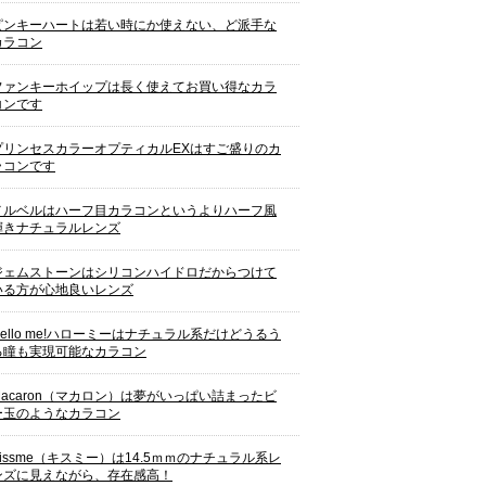
ピンキーハートは若い時にか使えない、ど派手な
カラコン
ファンキーホイップは長く使えてお買い得なカラ
コンです
プリンセスカラーオプティカルEXはすご盛りのカ
ラコンです
メルベルはハーフ目カラコンというよりハーフ風
輝きナチュラルレンズ
ジェムストーンはシリコンハイドロだからつけて
いる方が心地良いレンズ
Hello me!ハローミーはナチュラル系だけどうるう
る瞳も実現可能なカラコン
Macaron（マカロン）は夢がいっぱい詰まったビ
ー玉のようなカラコン
Kissme（キスミー）は14.5ｍｍのナチュラル系レ
ンズに見えながら、存在感高！