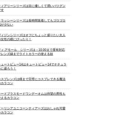
ティアリーシリーズは目に優しくて潤いバツグン
です
クラッシーシリーズは長時間装着してもゴロゴロ
感が少ない
ヴィジンシリーズはオフにちょっと盛りたい大人
の女性の瞳にぴったり！
ディ.アモール シリーズは－10.00まで度有対応
でレンズ縁までライトカラーの使える奴
キュートビュー14はキュートビュー14でナチュラ
ルに盛ろう！
コスプレンズは瞳まで完璧にコスプレできる魔法
のカラコン
シードプラスモードワンデーオムは待望の男性も
使えるカラコン
ドーリシアユニコーンティアーズはおしゃれ可愛
いカラコン